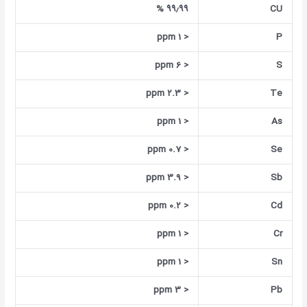
%
۹۹٫۹۹
CU
< 1 ppm
P
< 6 ppm
S
< 2.3 ppm
Te
< 1 ppm
As
< 0.7 ppm
Se
< 3.9 ppm
Sb
< 0.2 ppm
Cd
< 1 ppm
Cr
< 1 ppm
Sn
< 3 ppm
Pb