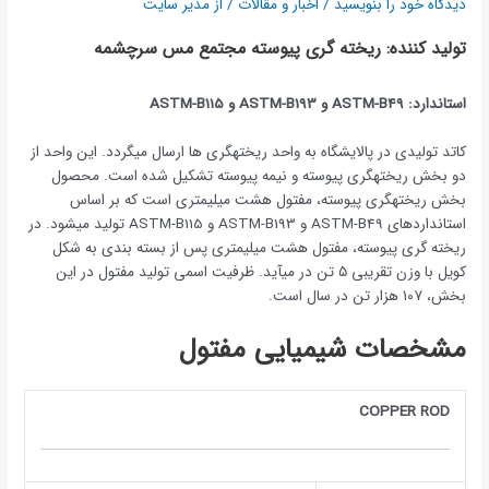
دیدگاه‌ خود را بنویسید
/
اخبار و مقالات
/ از
مدیر سایت
تولید کننده: ریخته گری پیوسته مجتمع مس سرچشمه
استاندارد:
ASTM-B49
و
ASTM-B193
و
ASTM-B115
کاتد تولیدی در پالایشگاه به واحد ریخته‫گری ها ارسال می‫گردد. این واحد از
دو بخش ریخته‫گری پیوسته و نیمه پیوسته تشکیل شده است. محصول
بخش ریخته‫گری پیوسته، مفتول هشت میلیمتری است که بر اساس
استانداردهای ASTM-B49 و ASTM-B193 و ASTM-B115 تولید می‫شود. در
ریخته گری پیوسته، مفتول هشت میلیمتری پس از بسته بندی به شکل
کویل با وزن تقریبی ۵ تن در می‫آید. ظرفیت اسمی تولید مفتول در این
بخش، ۱۰۷ هزار تن در سال است.
مشخصات شیمیایی مفتول
COPPER ROD