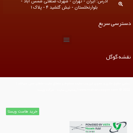
آدرس: ایران - تهران - شهرک صنعتی شمس آباد -
بلوارنخلستان - نبش گلشید ۴ - پلاک ۱
دسترسی سریع
M
e
n
نقشه گوگل
u
تمامی حقوق مادی و معنوی این وب سایت محفوظ و متعلق سایت ماهان مس میباشد |
www.mahancopper.com © 2022 | پشتیبانی سایت : شرکت ویستا
خرید هاست ویستا