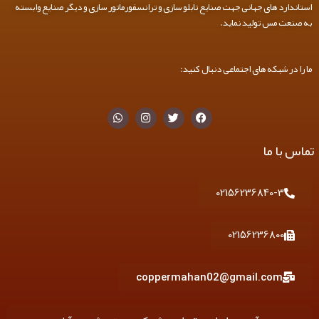
استاندارد های جهانی جهت صنایع تابلو سازی و ترانسفورماتور سازی و دیگر صنایع وابسته
به صنعت مس تولید نماید.
ما را در شبکه های اجتماعی دنبال کنید:
W
I
T
F
h
n
w
a
a
s
i
c
t
t
t
e
تماس با ما
s
a
t
b
a
g
e
o
p
r
r
o
p
a
k
02156236840-3
m
02156236800
coppermahan02@gmail.com