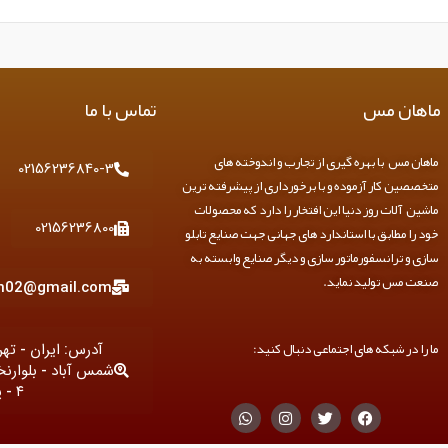
ماهان مس
تماس با ما
ماهان مس با بهره گیری از تجارب و اندوخته های
02156236840-3
متخصصین کار آزموده و با برخورداری از پیشرفته ترین
ماشین آلات روز دنیا این افتخار را دارد که محصولات
02156236800
خود را مطابق با استاندارد های جهانی جهت صنایع تابلو
سازی و ترانسفورماتور سازی و دیگر صنایع وابسته به
صنعت مس تولید نماید.
n02@gmail.com
ما را در شبکه های اجتماعی دنبال کنید:
آدرس: ایران - ته
شمس آباد - بلوارن
۴ - پلاک ۱
W
I
T
F
h
n
w
a
a
s
i
c