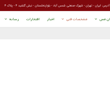
آدرس: ایران - تهران - شهرک صنعتی شمس آباد - بلوارنخلستان - نبش گلشید ۴ - پلاک ۴
ان مس
مشخصات فنی
اخبار
افتخارات
رسانه