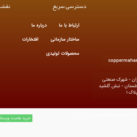
دسترسی سریع
نقشه
ارتباط با ما
درباره ما
ساختار سازمانی
افتخارات
محصولات تولیدی
coppermaha
ران - شهرک صنعتی
خلستان - نبش گلشید
تمامی حقوق مادی و معنوی این وب سایت محفوظ و متعلق سایت ماهان مس میباشد | www.mahancopper.com © 2022 | پشتیبانی سایت :
خرید هاست ویستا