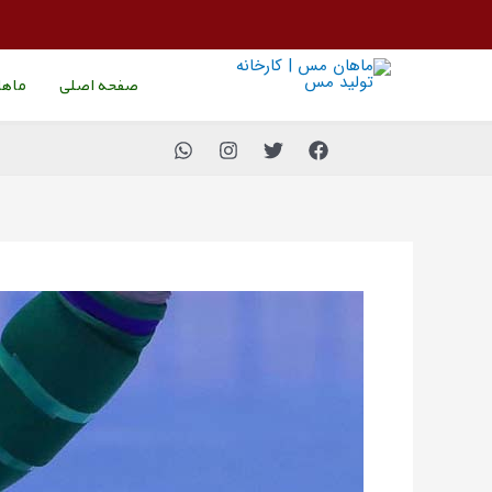
رش
پیمایش
ه
نوشته
حتوا
صفحه اصلی
ماه