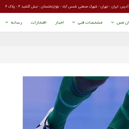
آدرس: ایران - تهران - شهرک صنعتی شمس آباد - بلوارنخلستان - نبش گلشید ۴ - پلاک ۴
ان مس
مشخصات فنی
اخبار
افتخارات
رسانه