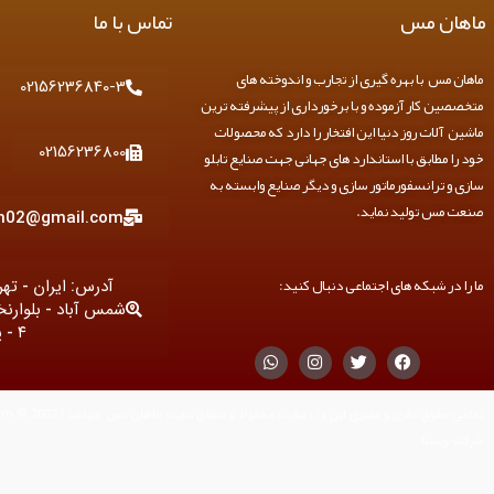
ماهان مس
تماس با ما
ماهان مس با بهره گیری از تجارب و اندوخته های
02156236840-3
متخصصین کار آزموده و با برخورداری از پیشرفته ترین
ماشین آلات روز دنیا این افتخار را دارد که محصولات
02156236800
خود را مطابق با استاندارد های جهانی جهت صنایع تابلو
سازی و ترانسفورماتور سازی و دیگر صنایع وابسته به
صنعت مس تولید نماید.
n02@gmail.com
ما را در شبکه های اجتماعی دنبال کنید:
آدرس: ایران - ته
شمس آباد - بلوارن
۴ - پلاک ۱
W
I
T
F
h
n
w
a
a
s
i
c
t
t
t
e
s
a
t
b
a
g
e
o
شرکت ویستا
p
r
r
o
p
a
k
m