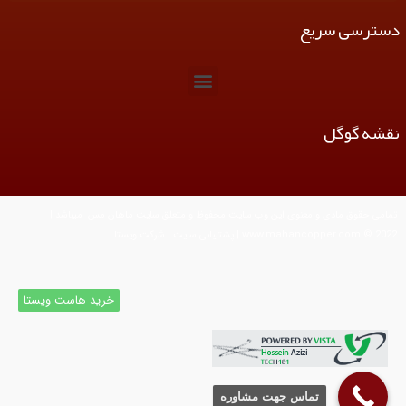
دسترسی سریع
M
e
n
نقشه گوگل
u
تمامی حقوق مادی و معنوی این وب سایت محفوظ و متعلق سایت ماهان مس میباشد |
www.mahancopper.com © 2022 | پشتیبانی سایت : شرکت ویستا
خرید هاست ویستا
تماس جهت مشاوره