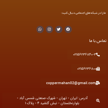
ما را در شبکه های اجتماعی دنبال کنید:
W
I
T
F
h
n
w
a
a
s
i
c
t
t
t
e
تماس با ما
s
a
t
b
a
g
e
o
p
r
r
o
p
a
k
02156236840-3
m
02156236800
coppermahan02@gmail.com
آدرس: ایران - تهران - شهرک صنعتی شمس آباد -
بلوارنخلستان - نبش گلشید ۴ - پلاک ۱