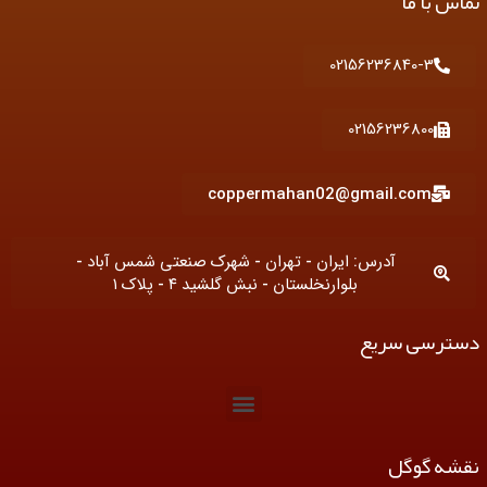
تماس با ما
s
a
t
b
a
g
e
o
p
r
r
o
p
a
k
02156236840-3
m
02156236800
coppermahan02@gmail.com
آدرس: ایران - تهران - شهرک صنعتی شمس آباد -
بلوارنخلستان - نبش گلشید ۴ - پلاک ۱
دسترسی سریع
M
e
n
نقشه گوگل
u