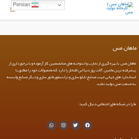
رش
Main
Persian
ه
Menu
حتوا
ماهان مس
ماهان مس با بهره گیری از تجارب و اندوخته های متخصصین کار آزموده و با برخورداری از
پیشرفته ترین ماشین آلات روز دنیا این افتخار را دارد که محصولات خود را مطابق با
استاندارد های جهانی جهت صنایع تابلو سازی و ترانسفورماتور سازی و دیگر صنایع وابسته
به صنعت مس تولید نماید.
ما را در شبکه های اجتماعی دنبال کنید:
W
I
T
F
h
n
w
a
a
s
i
c
t
t
t
e