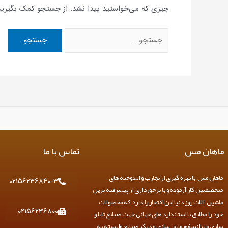
چیزی که می‌خواستید پیدا نشد. از جستجو کمک بگیرید
ماهان مس
تماس با ما
ماهان مس با بهره گیری از تجارب و اندوخته های
02156236840-3
متخصصین کار آزموده و با برخورداری از پیشرفته ترین
ماشین آلات روز دنیا این افتخار را دارد که محصولات
02156236800
خود را مطابق با استاندارد های جهانی جهت صنایع تابلو
سازی و ترانسفورماتور سازی و دیگر صنایع وابسته به