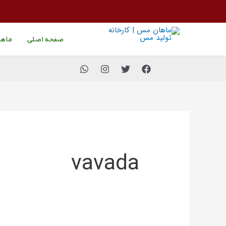
رش
جستجو
ه
برای:
حتوا
صفحه اصلی
ماه
vavada