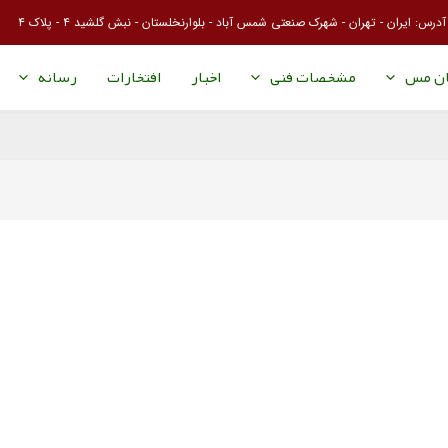
آدرس: ایران - تهران - شهرک صنعتی شمس آباد - بلوارنخلستان - نبش گلشید ۴ - پلاک ۴
ان مس
مشخصات فنی
اخبار
افتخارات
رسانه